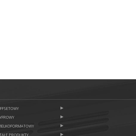
OFFSETOWY
CYFROWY
WIELKOFORMATOWY
TAŁE PRODUKTY