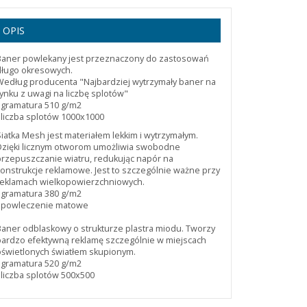
OPIS
Baner powlekany jest przeznaczony do zastosowań
długo okresowych.
Według producenta "Najbardziej wytrzymały baner na
rynku z uwagi na liczbę splotów"
- gramatura 510 g/m2
- liczba splotów 1000x1000
Siatka Mesh jest materiałem lekkim i wytrzymałym.
Dzięki licznym otworom umożliwia swobodne
przepuszczanie wiatru, redukując napór na
konstrukcje reklamowe. Jest to szczególnie ważne przy
reklamach wielkopowierzchniowych.
- gramatura 380 g/m2
- powleczenie matowe
Baner odblaskowy o strukturze plastra miodu. Tworzy
bardzo efektywną reklamę szczególnie w miejscach
oświetlonych światłem skupionym.
- gramatura 520 g/m2
- liczba splotów 500x500