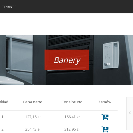
TIPRINT.PL
Banery
akład
Cena netto
Cena brutto
Zamów
1
127,16 zł
156,41 zł
2
254,43 zł
312,95 zł