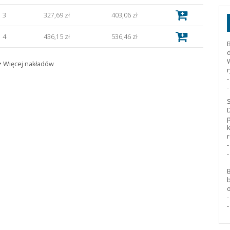
3
327,69 zł
403,06 zł
4
436,15 zł
536,46 zł
5
500,61 zł
615,75 zł
Więcej nakładów
6
601,48 zł
739,82 zł
7
701,14 zł
862,40 zł
8
800,80 zł
984,98 zł
10
1 001,33 zł
1 231,64 zł
15
1 234,64 zł
1 518,61 zł
20
1 645,05 zł
2 023,41 zł