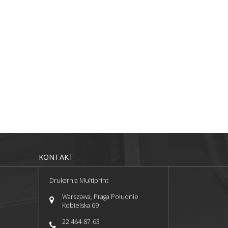
KONTAKT
Drukarnia Multiprint
Warszawa, Praga Południe
Kobielska 69
22 464-87-63