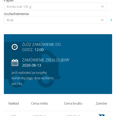
Papier
Uszlachetnienie
?
ZŁÓŻ ZAMÓWIENIE DO
GODZ.
12:00
ZAMÓWIENIE ZREALIZUJEMY
2026-08-13
Jeśli wybrałeś przesyłkę
kurierską tego dnia wyślemy
paczkę.
Nakład
Cena netto
Cena brutto
Zamów