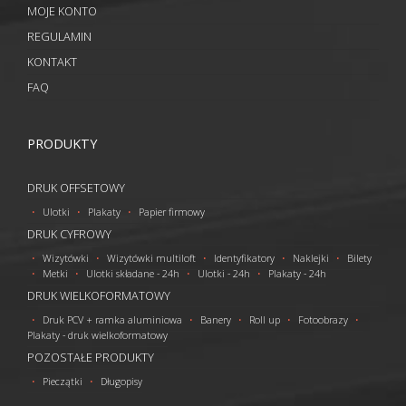
MOJE KONTO
REGULAMIN
KONTAKT
FAQ
PRODUKTY
DRUK OFFSETOWY
Ulotki
Plakaty
Papier firmowy
DRUK CYFROWY
Wizytówki
Wizytówki multiloft
Identyfikatory
Naklejki
Bilety
Metki
Ulotki składane - 24h
Ulotki - 24h
Plakaty - 24h
DRUK WIELKOFORMATOWY
Druk PCV + ramka aluminiowa
Banery
Roll up
Fotoobrazy
Plakaty - druk wielkoformatowy
POZOSTAŁE PRODUKTY
Pieczątki
Długopisy