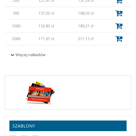
200
127,91 zł
157,33 zł
500
137,02 zł
168,53 zł
1000
153,83 zł
189,21 zł
2000
171,67 zł
211,15 zł
2500
169,81 zł
208,87 zł
Więcej nakładów
5000
188,35 zł
231,67 zł
10000
264,32 zł
325,11 zł
20000
430,61 zł
529,65 zł
SZABLONY