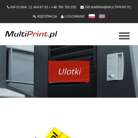
INFOLINIA: 22 464 87 63 / +48 790 700 050
DRUKARNIA@MULTIPRINT.PL
REJESTRACJA
LOGOWANIE
Nawiga
Ulotki